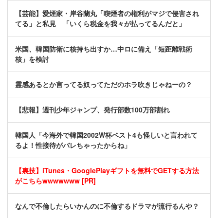
【芸能】愛煙家・岸谷蘭丸「喫煙者の権利がマジで侵害され
てる」と私見 「いくら税金を我々が払ってるんだと」
米国、韓国防衛に核持ち出すか…中ロに備え「短距離戦術
核」を検討
霊感あるとか言ってる奴ってただのホラ吹きじゃねーの？
【悲報】週刊少年ジャンプ、発行部数100万部割れ
韓国人「今海外で韓国2002W杯ベスト4も怪しいと言われて
るよ！性接待がバレちゃったからね」
【裏技】iTunes・GooglePlayギフトを無料でGETする方法
がこちらwwwwwww [PR]
なんで不倫したらいかんのに不倫するドラマが流行るんや？