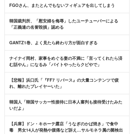
FGOさん、またとんでもないフィギュアを出してしまう
韓国裁判所、「慰安婦を侮辱」したユーチューバーによる
「正義連の名誉毀損」認める
GANTZ1巻、よく見たら終わり方が面白すぎる
ナイナイ岡村、家事をめぐる妻の不満に「言ってくれたら済
む話やん」になるみ「バイトやったらクビやで」
【悲報】浜口氏「『FF7 リバース』の大量コンテンツで疲
れ、離れたプレイヤーいた」
韓国人「韓国サッカー性接待に日本人審判も接待受けたみた
いだよ」
【兵庫】ドン・キホーテ露店「うなぎのかば焼き」で食中
毒 男女14人が発熱や腹痛など訴え…サルモネラ属の菌検出