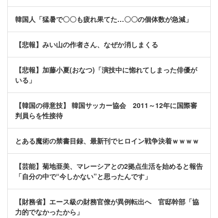
韓国人「猛暑で〇〇も疲れ果てた…〇〇の個体数が急減」
【悲報】みい山の作者さん、なぜか消しまくる
【悲報】加藤小夏(おなつ)「演技中に惚れてしまった俳優が
いる」
【韓国の得意技】 韓国サッカー協会 2011～12年に国際審
判員らを性接待
とある魔術の禁書目録、最新刊でヒロイン戦争決着ｗｗｗｗ
【芸能】菊地亜美、マレーシアとの2拠点生活を始めると報告
「自分の中で“今しかない”と思ったんです」
【財務省】エース級の財務官僚が異例転出へ 官邸幹部「協
力的でなかったから」