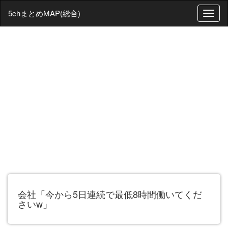
5chまとめMAP(総合)
T
o
g
g
l
e
n
a
v
i
g
a
t
i
o
n
会社「今から5日連続で最低8時間働いてくだ
さいw」