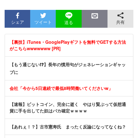
シェア
ツイート
共有
送る
【裏技】iTunes・GooglePlayギフトを無料でGETする方法
がこちらwwwwwww [PR]
【もう通じない❗❓】長年の慣用句がジェネレーションギャッ
プに
会社「今から5日連続で最低8時間働いてくださいw」
【速報】ビットコイン、完全に逝く やはり賢ぶって仮想通
貨に手を出してた奴はバカ確定ｗｗｗｗ
【あれぇ！？】古市憲寿氏 まったく反論になってなくね？