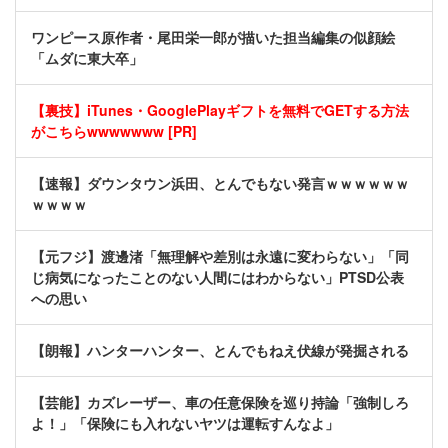
ワンピース原作者・尾田栄一郎が描いた担当編集の似顔絵
「ムダに東大卒」
【裏技】iTunes・GooglePlayギフトを無料でGETする方法
がこちらwwwwwww [PR]
【速報】ダウンタウン浜田、とんでもない発言ｗｗｗｗｗｗ
ｗｗｗｗ
【元フジ】渡邊渚「無理解や差別は永遠に変わらない」「同
じ病気になったことのない人間にはわからない」PTSD公表
への思い
【朗報】ハンターハンター、とんでもねえ伏線が発掘される
【芸能】カズレーザー、車の任意保険を巡り持論「強制しろ
よ！」「保険にも入れないヤツは運転すんなよ」