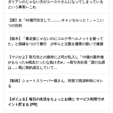
ダイアンのじゃない方がユースケさんになってしまっている
という事実←これ
【謎】女「43億円注文して………キャンセルっと！」←こい
つの目的
【栃木】「暴走族じゃないのにコルク半ヘルメットを被って
た」と因縁をつけて暴行 少年らと父親を傷害の疑いで逮捕
【マジかよ】取引先との接待に上司が乱入し「10億の案件俺
がもらったw残念だったな負け犬w」→取引先社長「誰だね君
は…」既に契約成立していて…
【動画】ショートスリーパー堀さん、対面で高須幹弥にキレ
る
【ポイふる】毎日の生活をちょっとお得に サービス利用でポ
イント貯まる [PR]