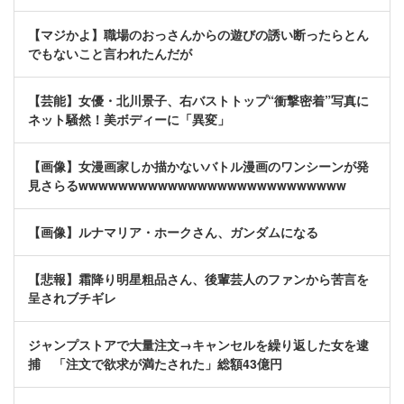
【マジかよ】職場のおっさんからの遊びの誘い断ったらとん
でもないこと言われたんだが
【芸能】女優・北川景子、右バストトップ“衝撃密着”写真に
ネット騒然！美ボディーに「異変」
【画像】女漫画家しか描かないバトル漫画のワンシーンが発
見さらるwwwwwwwwwwwwwwwwwwwwwwwwwww
【画像】ルナマリア・ホークさん、ガンダムになる
【悲報】霜降り明星粗品さん、後輩芸人のファンから苦言を
呈されブチギレ
ジャンプストアで大量注文→キャンセルを繰り返した女を逮
捕 「注文で欲求が満たされた」総額43億円