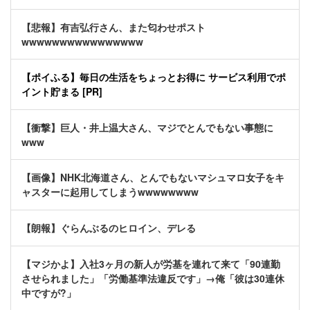
【悲報】有吉弘行さん、また匂わせポスト
wwwwwwwwwwwwwwww
【ポイふる】毎日の生活をちょっとお得に サービス利用でポ
イント貯まる [PR]
【衝撃】巨人・井上温大さん、マジでとんでもない事態に
www
【画像】NHK北海道さん、とんでもないマシュマロ女子をキ
ャスターに起用してしまうwwwwwwww
【朗報】ぐらんぶるのヒロイン、デレる
【マジかよ】入社3ヶ月の新人が労基を連れて来て「90連勤
させられました」「労働基準法違反です」→俺「彼は30連休
中ですが?」