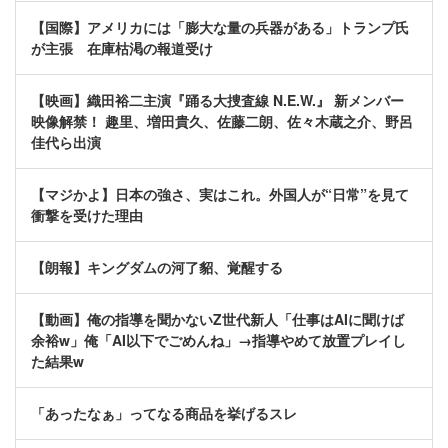
【国際】アメリカには「膨大な量の兵器がある」トランプ氏
が主張 在庫枯渇の報道受け
【映画】織田裕二主演『踊る大捜査線 N.E.W.』 新メンバー
映像解禁！ 趣里、増田貴久、佐藤二朗、佐々木蔵之介、野呂
佳代ら出演
【マジかよ】日本の強さ、実はこれ。外国人が“日常”を見て
衝撃を受けた理由
【朗報】キングダムの河了貂、覚醒する
【動画】俺の指導を聞かないZ世代新人「仕事はAIに聞けば
余裕w」俺「AI以下でごめんね」→指導やめて放置プレイし
た結果w
「あったなぁ」ってなる商品を挙げるスレ