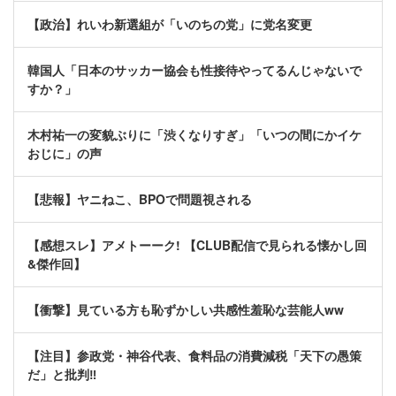
【政治】れいわ新選組が「いのちの党」に党名変更
韓国人「日本のサッカー協会も性接待やってるんじゃないで
すか？」
木村祐一の変貌ぶりに「渋くなりすぎ」「いつの間にかイケ
おじに」の声
【悲報】ヤニねこ、BPOで問題視される
【感想スレ】アメトーーク! 【CLUB配信で見られる懐かし回
&傑作回】
【衝撃】見ている方も恥ずかしい共感性羞恥な芸能人ww
【注目】参政党・神谷代表、食料品の消費減税「天下の愚策
だ」と批判‼