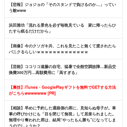
【悲報】ジョジョの「そのスタンドで負けるのか…」ってい
う敵www
浜田雅功「流れる景色を必ず毎晩見ている 家に帰ったらひ
たすら眠るだけだから」
【画像】今のクソガキ共、これを見たこと無くて渡されたら
パニクるらしいｗｗｗｗｗｗｗｗｗｗｗｗｗ
【芸能】ココリコ遠藤の自宅、猛暑で全館空調故障…新品交
換費300万円…高額費用に「高すぎる」
【裏技】iTunes・GooglePlayギフトを無料でGETする方法
がこちらwwwwwww [PR]
【相談】早めに予約した通路側の席に、見知らぬ母子が。車
掌の呼びかけにも「目を閉じて無視」して居座られました。
無理やり奪われた席は、結局“やったもん勝ち”になってしま
うのでしょうか？