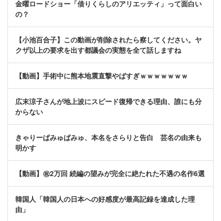
金曜ロードショー「借りくらしのアリエッティ」って面白い
の？
【小池百合子】この動画が削除されたら察してください。ヤ
クザ以上の要求を出す都議会の実態を全て話しますね
【動画】手術中に熊本地震直撃やばすぎｗｗｗｗｗｗｗ
広末涼子さんが地上波にスピード復帰できる理由、誰にも分
からない
きゃりーぱみゅぱみゅ、本名をさらりと告白 芸名の由来も
明かす
【動画】㊗️2万回 続編の望みが完全に絶たれた不遇の名作6選
韓国人「韓国人の日本への好感度が最高記録を達成した理
由」