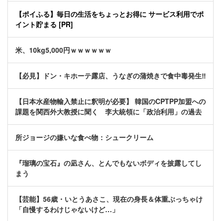
【ポイふる】毎日の生活をちょっとお得に サービス利用でポ
イント貯まる [PR]
米、10kg5,000円ｗｗｗｗｗｗ
【必見】ドン・キホーテ露店、うなぎの蒲焼きで食中毒発生‼
【日本水産物輸入禁止に釈明が必要】 韓国のCPTPP加盟への
課題を関西外大教授に聞く 李大統領に「政治利用」の過去
所ジョージの嫌いな食べ物：シュークリーム
『瑠璃の宝石』の凪さん、とんでもないボディを披露してし
まう
【芸能】56歳・いとうあさこ、現在の身長＆体重ぶっちゃけ
「自慢するわけじゃないけど…」