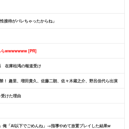
！性接待がバレちゃったからね」
wwwwwww [PR]
張 在庫枯渇の報道受け
像解禁！ 趣里、増田貴久、佐藤二朗、佐々木蔵之介、野呂佳代ら出演
を受けた理由
」俺「AI以下でごめんね」→指導やめて放置プレイした結果w