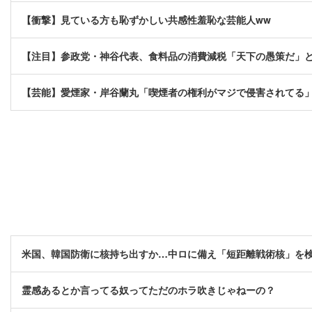
【衝撃】見ている方も恥ずかしい共感性羞恥な芸能人ww
【注目】参政党・神谷代表、食料品の消費減税「天下の愚策だ」と
【芸能】愛煙家・岸谷蘭丸「喫煙者の権利がマジで侵害されてる
米国、韓国防衛に核持ち出すか…中ロに備え「短距離戦術核」を
霊感あるとか言ってる奴ってただのホラ吹きじゃねーの？