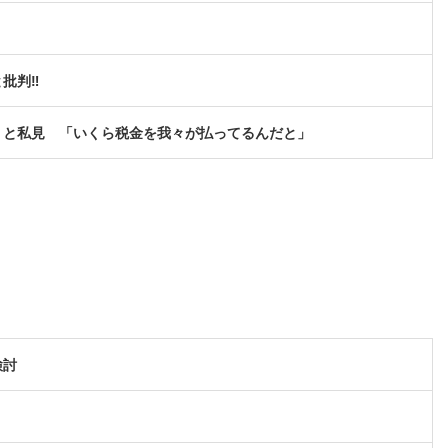
批判‼
」と私見 「いくら税金を我々が払ってるんだと」
検討