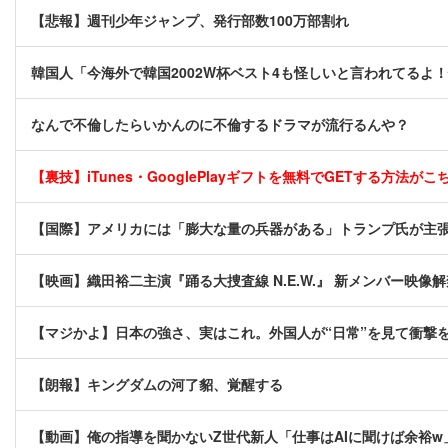
【悲報】週刊少年ジャンプ、発行部数100万部割れ
韓国人「今海外で韓国2002W杯ベスト4も怪しいと言われてるよ
なんで不倫したらいかんのに不倫するドラマが流行るんや？
【裏技】iTunes・GooglePlayギフトを無料でGETする方法がこちら
【国際】アメリカには「膨大な量の兵器がある」トランプ氏が主
【映画】織田裕二主演『踊る大捜査線 N.E.W.』 新メンバー映
【マジかよ】日本の強さ、実はこれ。外国人が“日常”を見て衝撃
【朗報】キングダムの河了貂、覚醒する
【動画】俺の指導を聞かないZ世代新人「仕事はAIに聞けば余裕w