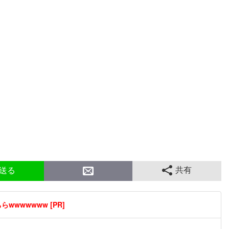
共有
送る
wwwwwww [PR]