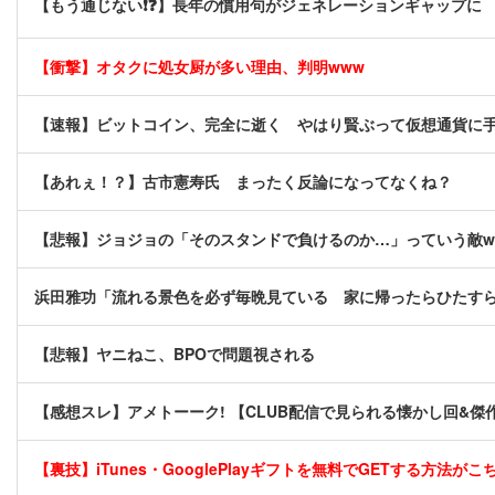
【もう通じない❗❓】長年の慣用句がジェネレーションギャップに
【衝撃】オタクに処女厨が多い理由、判明www
【速報】ビットコイン、完全に逝く やはり賢ぶって仮想通貨に
【あれぇ！？】古市憲寿氏 まったく反論になってなくね？
【悲報】ジョジョの「そのスタンドで負けるのか…」っていう敵w
浜田雅功「流れる景色を必ず毎晩見ている 家に帰ったらひたす
【悲報】ヤニねこ、BPOで問題視される
【感想スレ】アメトーーク! 【CLUB配信で見られる懐かし回&傑
【裏技】iTunes・GooglePlayギフトを無料でGETする方法がこちら