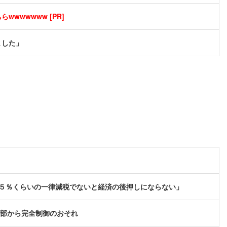
wwwwwww [PR]
ました」
 ５％くらいの一律減税でないと経済の後押しにならない」
、外部から完全制御のおそれ