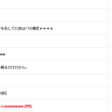
手を出してた奴はバカ確定ｗｗｗｗ
ww
ら眠るだけだから」
作回】
wwwwwww [PR]