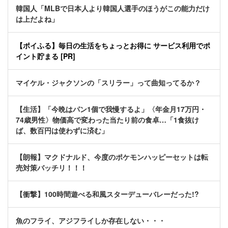
韓国人「MLBで日本人より韓国人選手のほうがこの能力だけ
は上だよね」
【ポイふる】毎日の生活をちょっとお得に サービス利用でポ
イント貯まる [PR]
マイケル・ジャクソンの「スリラー」って曲知ってるか？
【生活】「今晩はパン1個で我慢するよ」〈年金月17万円・
74歳男性〉物価高で変わった当たり前の食卓…「1食抜け
ば、数百円は使わずに済む」
【朗報】マクドナルド、今度のポケモンハッピーセットは転
売対策バッチリ！！！
【衝撃】100時間遊べる和風スターデューバレーだった!?
魚のフライ、アジフライしか存在しない・・・