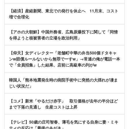
【経済】産経新聞、東北での発行を休止へ 11月末、コスト
増で合理化
【アホの大朝鮮】中国外務省、広島原爆投下に関して「同情
を得ようと核被害者の立場を政治利用」
【仰天】女ディレクター「老舗町中華の弁当500個ドタキャ
ンw賠償ルールないから無罪でーすw」→常連の俺が電話一本
で「全員招集」した結果、店前に高級車の列がw
韓国人「熊本地震発生時の病院手術中に突然の大揺れが凄ま
じい状況だ」
【コメ】新米「やるだけ赤字」 取引価格が去年の半分ほど
まで下落の見通し 生産コストは上昇
【テレビ】50歳の庄司智春、薄毛を気にする自身に妻・ミキ
ティの反応は「最後のあがき」