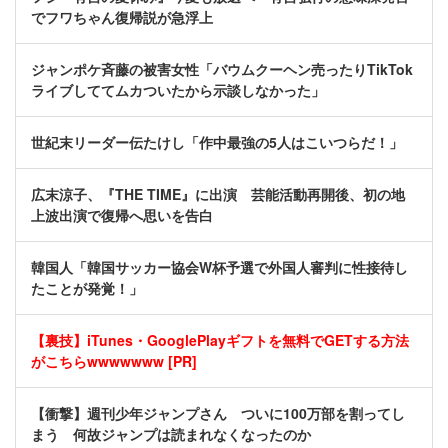
でフワちゃん復帰説が急浮上
ジャンポケ斉藤の被害女性「バウムクーヘン売ったりTikTok
ライブしててムカついたから示談しなかった」
世紀末リーダー伝たけし「作中最強の5人はこいつらだ！」
広末涼子、『THE TIME』に出演 芸能活動再開後、初の地
上波出演で復帰へ思いを告白
韓国人「韓国サッカー協会W杯予選で外国人審判に性接待し
たことが発覚！」
【裏技】iTunes・GooglePlayギフトを無料でGETする方法
がこちらwwwwwww [PR]
【衝撃】週刊少年ジャンプさん ついに100万部を割ってし
まう 何故ジャンプは読まれなくなったのか