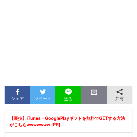
シェア
ツイート
共有
送る
【裏技】iTunes・GooglePlayギフトを無料でGETする方法
がこちらwwwwwww [PR]