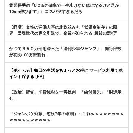
骨延長手術「0.2％の確率で一生歩けない体になるけど足が
10cm伸びます」←コスパ良すぎるだろ
【経済】女性の労働力率は北欧並みも「低賃金依存」の限
界 団塊世代の完全引退で、企業が迫られる“最後の選択”
かつて６５０万部を誇った「週刊少年ジャンプ」、発行部数
が初の100万部割れ
【ポイふる】毎日の生活をちょっとお得に サービス利用でポ
イント貯まる [PR]
【政治】野党、消費減税を一斉批判 「給付優先」「財源示
せ」
『ジャンポケ斉藤、懲役7年の求刑』←これｗｗｗｗｗｗｗｗ
ｗｗｗｗｗｗｗｗｗｗ