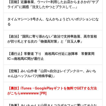
【芸能】近藤春菜、ウーバー利用したお店からまさかの“サプ
ライズ”に困惑「注文したやつとプラスして…」
タイムマシーン3号さん、なんかちょうどいいポジションにな
る
【政治】“国民に寄り添わない”政治で支持率急落、高市首相
が切り札とする次の「物価高対策」と「目玉人事」
【通行止】常磐道 下り 南相馬IC付近に故障車 常磐富岡
IC→南相馬IC間が通行止
【悲報】みい山作者「山田≒自分はレイブンクロー、みいち
ゃんはハッフルパフ(特殊学級)」
【裏技】iTunes・GooglePlayギフトを無料でGETする方法
がこちらwwwwwww [PR]
【急募】みいちゃんと山田さんコラボカフェに置いてそうな