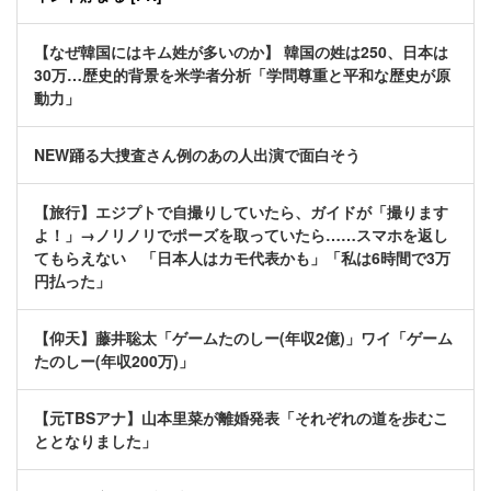
【なぜ韓国にはキム姓が多いのか】 韓国の姓は250、日本は
30万…歴史的背景を米学者分析「学問尊重と平和な歴史が原
動力」
NEW踊る大捜査さん例のあの人出演で面白そう
【旅行】エジプトで自撮りしていたら、ガイドが「撮ります
よ！」→ノリノリでポーズを取っていたら……スマホを返し
てもらえない 「日本人はカモ代表かも」「私は6時間で3万
円払った」
【仰天】藤井聡太「ゲームたのしー(年収2億)」ワイ「ゲーム
たのしー(年収200万)」
【元TBSアナ】山本里菜が離婚発表「それぞれの道を歩むこ
ととなりました」