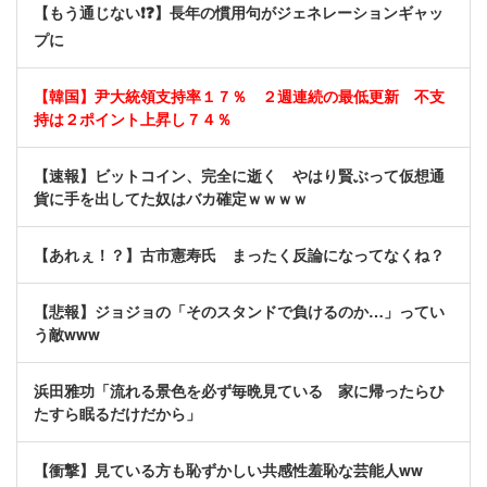
【もう通じない❗❓】長年の慣用句がジェネレーションギャッ
プに
【韓国】尹大統領支持率１７％ ２週連続の最低更新 不支
持は２ポイント上昇し７４％
【速報】ビットコイン、完全に逝く やはり賢ぶって仮想通
貨に手を出してた奴はバカ確定ｗｗｗｗ
【あれぇ！？】古市憲寿氏 まったく反論になってなくね？
【悲報】ジョジョの「そのスタンドで負けるのか…」ってい
う敵www
浜田雅功「流れる景色を必ず毎晩見ている 家に帰ったらひ
たすら眠るだけだから」
【衝撃】見ている方も恥ずかしい共感性羞恥な芸能人ww