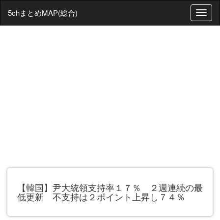
5chまとめMAP(総合)
T
o
g
g
l
e
n
a
v
i
g
a
t
i
o
n
【韓国】尹大統領支持率１７％ ２週連続の最
低更新 不支持は２ポイント上昇し７４％