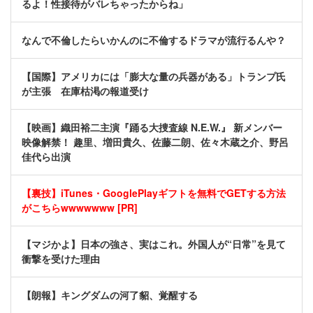
るよ！性接待がバレちゃったからね」
なんで不倫したらいかんのに不倫するドラマが流行るんや？
【国際】アメリカには「膨大な量の兵器がある」トランプ氏
が主張 在庫枯渇の報道受け
【映画】織田裕二主演『踊る大捜査線 N.E.W.』 新メンバー
映像解禁！ 趣里、増田貴久、佐藤二朗、佐々木蔵之介、野呂
佳代ら出演
【裏技】iTunes・GooglePlayギフトを無料でGETする方法
がこちらwwwwwww [PR]
【マジかよ】日本の強さ、実はこれ。外国人が“日常”を見て
衝撃を受けた理由
【朗報】キングダムの河了貂、覚醒する