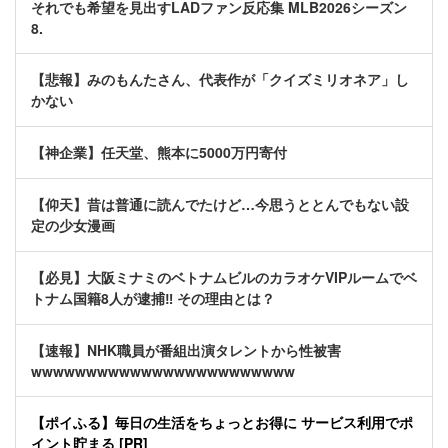
それでも希望を見出すLADファン反応集 MLB2026シーズン
8.
【悲報】みのもんたさん、代表作が「クイズミリオネア」し
かない
【神企業】任天堂、熊本に5000万円寄付
【仰天】昔は普通に読んでたけど…今思うととんでもない設
定の少女漫画
【必見】大阪ミナミのベトナムビルのカラオケVIPルームでベ
トナム国籍8人が逮捕‼ その理由とは？
【速報】NHK職員が番組出演タレントから性被害
wwwwwwwwwwwwwwwwwwwwwwww
【ポイふる】毎日の生活をちょっとお得に サービス利用でポ
イント貯まる [PR]