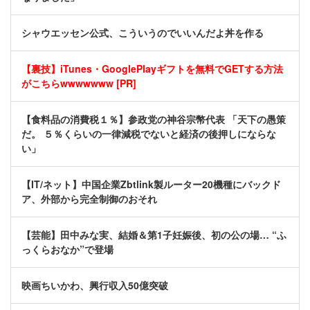
シャウエッセン公式、こういうのでいいんだよ丼を作る
【裏技】iTunes・GooglePlayギフトを無料でGETする方法
がこちらwwwwwww [PR]
【食料品の消費税１％】参政党の神谷宗幣代表 「天下の愚策
だ。 ５％くらいの一律減税でないと経済の後押しにならな
い」
【IT/ネット】中国企業Zbtlink製ルーター20機種にバックド
ア、外部から完全制御のおそれ
【芸能】田中みな実、結婚＆第1子妊娠後、初の公の場… “ふ
っくらおなか”で登場
映画ちいかわ、興行収入50億突破