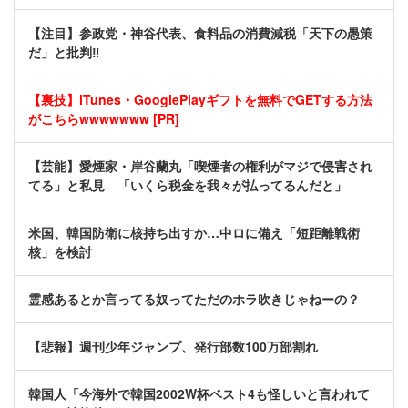
【注目】参政党・神谷代表、食料品の消費減税「天下の愚策
だ」と批判‼
【裏技】iTunes・GooglePlayギフトを無料でGETする方法
がこちらwwwwwww [PR]
【芸能】愛煙家・岸谷蘭丸「喫煙者の権利がマジで侵害され
てる」と私見 「いくら税金を我々が払ってるんだと」
米国、韓国防衛に核持ち出すか…中ロに備え「短距離戦術
核」を検討
霊感あるとか言ってる奴ってただのホラ吹きじゃねーの？
【悲報】週刊少年ジャンプ、発行部数100万部割れ
韓国人「今海外で韓国2002W杯ベスト4も怪しいと言われて