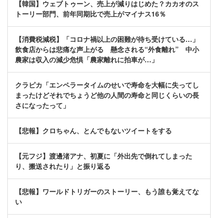
【韓国】ウェブトゥーン、売上が減りはじめた？カカオのス
トーリー部門、前年同期比で売上がマイナス16％
【消費税減税】「コロナ禍以上の困難が待ち受けている…」
飲食店からは悲痛な声上がる 懸念される“外食離れ” 中小
農家は収入の減少危惧「農家離れに拍車が…」
クラピカ「エンペラータイムのせいで寿命を大幅に失ってし
まったけどそれでちょうど他の人間の寿命と同じくらいの長
さになったって」
【悲報】クロちゃん、とんでもないツイートをする
【元フジ】渡邊渚アナ、初夏に「外出先で倒れてしまった
り、搬送されたり」と振り返る
【悲報】ワールドトリガーのストーリー、もう誰も覚えてな
い