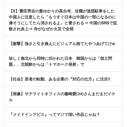
【X】豊臣秀吉の妻ゆかりの高台寺、住職が迷惑駐車をした
中国人に注意したら「もうすぐ日本は中国の一部になるのに
偉そうにしてたら消されるよ」と脅される⇒ 中国のSNSで拡
散され炎上⇒ 寺がなぜか火災で全焼
【衝撃】強さと引き換えにビジュアル捨てたやつあげてけw
珍しく南北から同時に叩かれた日本 韓国からは「領土問
題」、北朝鮮からは「トマホーク発射」で
【社会】若者の転勤、ある企業の『対応の仕方』に注目‼
【画像】サテライトオフィスの篠崎愛(34)さんまだまだイケ
ル
『メイドインアビス』ってマジで深い作品じゃね？