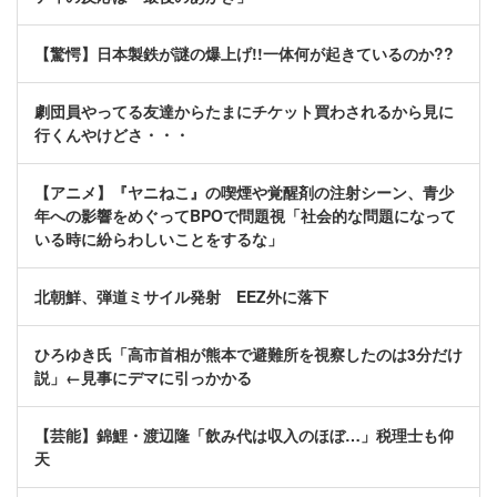
【驚愕】日本製鉄が謎の爆上げ!!一体何が起きているのか??
劇団員やってる友達からたまにチケット買わされるから見に
行くんやけどさ・・・
【アニメ】『ヤニねこ』の喫煙や覚醒剤の注射シーン、青少
年への影響をめぐってBPOで問題視「社会的な問題になって
いる時に紛らわしいことをするな」
北朝鮮、弾道ミサイル発射 EEZ外に落下
ひろゆき氏「高市首相が熊本で避難所を視察したのは3分だけ
説」←見事にデマに引っかかる
【芸能】錦鯉・渡辺隆「飲み代は収入のほぼ…」税理士も仰
天