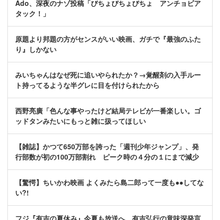
Ado、深夜のナゾ投稿「びちょびちょびちょ アンチョビア
タック！」
原題より邦題の方がセンスがいい映画、ガチで『最強のふた
り』しかない
みいちゃんはなぜ死に追いやられたか？→覚醒剤の入手ルー
ト持ってるような半グレに目を付けられたから
西野亮廣「色んな事やったけど結局テレビが一番楽しい。ゴ
ッドタンみたいにもっと雑に扱ってほしい
【雑誌】かつて650万部を誇った「週刊少年ジャンプ」、発
行部数が初の100万部割れ ピーク時の４分の１にまで減少
【驚愕】ちいかわ映画 よくみたら島二郎って一度も●●してな
い?!
フジ『有吉の夏休み』今夏も放送へ 有吉弘行の意味深発言