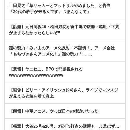
土田晃之「草サッカーとフットサルやめました」と告白
「20代の若手が来るんです。つまんなくて」
【話題】元日向坂46・松田好花が食中毒で腹痛・嘔吐・下痢
が止まらなかったらしいぞ‼
謎の勢力「みい山のアニメ化反対！不謹慎！」アニメ会社
「もちづきさんアニメ化！」謎の勢力「……」
【悲報】ヤニねこ、BPOで問題視される
wwwwwwwwwwwwwwwww
【画像】ビリー・アイリッシュ(24)さん、ライブでマンスジ
が見える衣装を着て炎上
【朗報】中華アニメ、やっぱ日本の後追いだった
【衝撃】大谷25号&26号、3安打3打点の活躍も一歩及ばず…