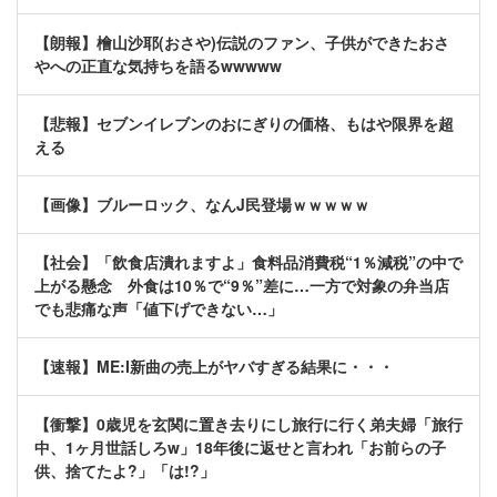
【朗報】檜山沙耶(おさや)伝説のファン、子供ができたおさ
やへの正直な気持ちを語るwwwww
【悲報】セブンイレブンのおにぎりの価格、もはや限界を超
える
【画像】ブルーロック、なんJ民登場ｗｗｗｗｗ
【社会】「飲食店潰れますよ」食料品消費税“1％減税”の中で
上がる懸念 外食は10％で“9％”差に…一方で対象の弁当店
でも悲痛な声「値下げできない…」
【速報】ME:I新曲の売上がヤバすぎる結果に・・・
【衝撃】0歳児を玄関に置き去りにし旅行に行く弟夫婦「旅行
中、1ヶ月世話しろw」18年後に返せと言われ「お前らの子
供、捨てたよ?」「は!?」