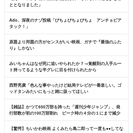
ととなりました」
Ado、深夜のナゾ投稿「びちょびちょびちょ アンチョビア
タック！」
原題より邦題の方がセンスがいい映画、ガチで『最強のふた
り』しかない
みいちゃんはなぜ死に追いやられたか？→覚醒剤の入手ルー
ト持ってるような半グレに目を付けられたから
西野亮廣「色んな事やったけど結局テレビが一番楽しい。ゴ
ッドタンみたいにもっと雑に扱ってほしい
【雑誌】かつて650万部を誇った「週刊少年ジャンプ」、発
行部数が初の100万部割れ ピーク時の４分の１にまで減少
【驚愕】ちいかわ映画 よくみたら島二郎って一度も●●してな