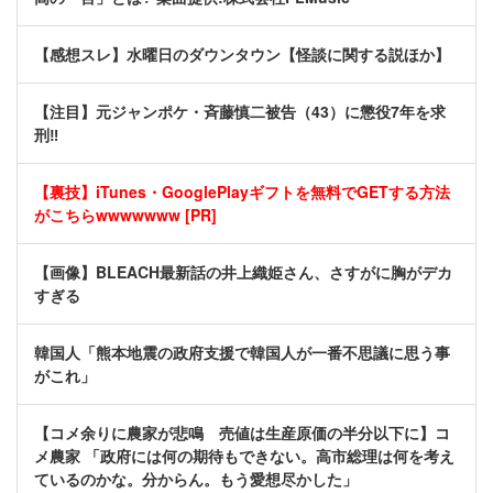
【感想スレ】水曜日のダウンタウン【怪談に関する説ほか】
【注目】元ジャンポケ・斉藤慎二被告（43）に懲役7年を求
刑‼
【裏技】iTunes・GooglePlayギフトを無料でGETする方法
がこちらwwwwwww [PR]
【画像】BLEACH最新話の井上織姫さん、さすがに胸がデカ
すぎる
韓国人「熊本地震の政府支援で韓国人が一番不思議に思う事
がこれ」
【コメ余りに農家が悲鳴 売値は生産原価の半分以下に】コ
メ農家 「政府には何の期待もできない。高市総理は何を考え
ているのかな。分からん。もう愛想尽かした」