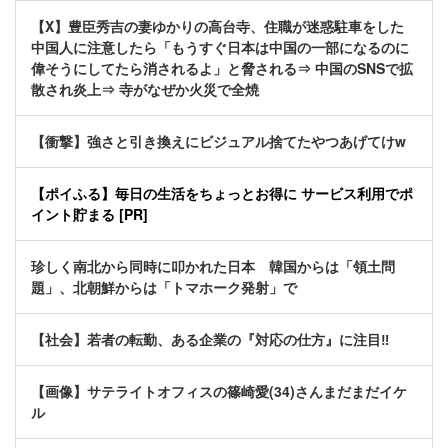
【X】豊臣秀吉の妻ゆかりの高台寺、住職が迷惑駐車をした
中国人に注意したら「もうすぐ日本は中国の一部になるのに
偉そうにしてたら消されるよ」と脅される⇒ 中国のSNSで拡
散され炎上⇒ 寺がなぜか火災で全焼
【衝撃】強さと引き換えにビジュアル捨てたやつあげてけw
【ポイふる】毎日の生活をちょっとお得に サービス利用でポ
イント貯まる [PR]
珍しく南北から同時に叩かれた日本 韓国からは「領土問
題」、北朝鮮からは「トマホーク発射」で
【社会】若者の転勤、ある企業の『対応の仕方』に注目‼
【画像】サテライトオフィスの篠崎愛(34)さんまだまだイケ
ル