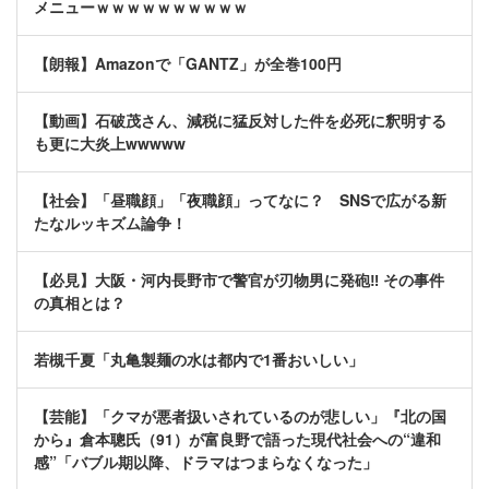
メニューｗｗｗｗｗｗｗｗｗｗ
【朗報】Amazonで「GANTZ」が全巻100円
【動画】石破茂さん、減税に猛反対した件を必死に釈明する
も更に大炎上wwwww
【社会】「昼職顔」「夜職顔」ってなに？ SNSで広がる新
たなルッキズム論争！
【必見】大阪・河内長野市で警官が刃物男に発砲‼ その事件
の真相とは？
若槻千夏「丸亀製麺の水は都内で1番おいしい」
【芸能】「クマが悪者扱いされているのが悲しい」『北の国
から』倉本聰氏（91）が富良野で語った現代社会への“違和
感”「バブル期以降、ドラマはつまらなくなった」