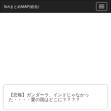
5chまとめMAP(総合)
T
o
g
g
l
e
n
a
v
i
g
a
t
i
o
n
【悲報】ガンダーラ、インドじゃなかっ
た・・・・愛の国はどこに？？？？