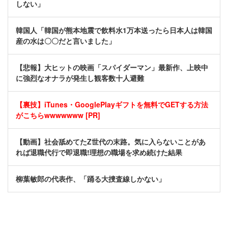
しない」
韓国人「韓国が熊本地震で飲料水1万本送ったら日本人は韓国
産の水は〇〇だと言いました」
【悲報】大ヒットの映画「スパイダーマン」最新作、上映中
に強烈なオナラが発生し観客数十人避難
【裏技】iTunes・GooglePlayギフトを無料でGETする方法
がこちらwwwwwww [PR]
【動画】社会舐めてたZ世代の末路。気に入らないことがあ
れば退職代行で即退職!理想の職場を求め続けた結果
柳葉敏郎の代表作、「踊る大捜査線しかない」