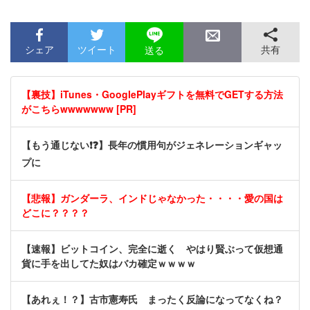
シェア
ツイート
共有
送る
【裏技】iTunes・GooglePlayギフトを無料でGETする方法
がこちらwwwwwww [PR]
【もう通じない❗❓】長年の慣用句がジェネレーションギャッ
プに
【悲報】ガンダーラ、インドじゃなかった・・・・愛の国は
どこに？？？？
【速報】ビットコイン、完全に逝く やはり賢ぶって仮想通
貨に手を出してた奴はバカ確定ｗｗｗｗ
【あれぇ！？】古市憲寿氏 まったく反論になってなくね？