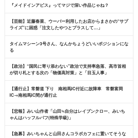
『メイドインアビス』ってマジで深い作品じゃね？
【芸能】近藤春菜、ウーバー利用したお店からまさかの“サプ
ライズ”に困惑「注文したやつとプラスして…」
タイムマシーン3号さん、なんかちょうどいいポジションにな
る
【政治】“国民に寄り添わない”政治で支持率急落、高市首相
が切り札とする次の「物価高対策」と「目玉人事」
【通行止】常磐道 下り 南相馬IC付近に故障車 常磐富岡
IC→南相馬IC間が通行止
【悲報】みい山作者「山田≒自分はレイブンクロー、みいち
ゃんはハッフルパフ(特殊学級)」
【急募】みいちゃんと山田さんコラボカフェに置いてそうな