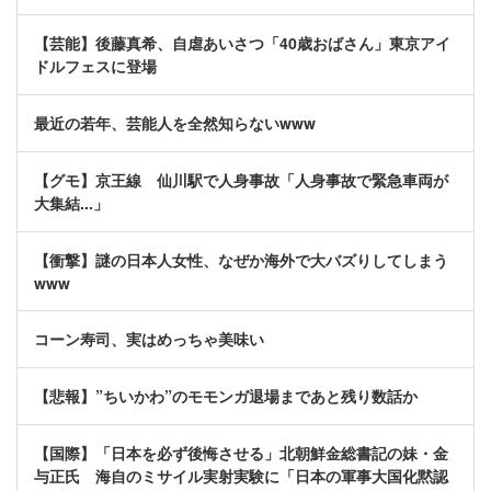
【芸能】後藤真希、自虐あいさつ「40歳おばさん」東京アイ
ドルフェスに登場
最近の若年、芸能人を全然知らないwww
【グモ】京王線 仙川駅で人身事故「人身事故で緊急車両が
大集結...」
【衝撃】謎の日本人女性、なぜか海外で大バズりしてしまう
www
コーン寿司、実はめっちゃ美味い
【悲報】”ちいかわ”のモモンガ退場まであと残り数話か
【国際】「日本を必ず後悔させる」北朝鮮金総書記の妹・金
与正氏 海自のミサイル実射実験に「日本の軍事大国化黙認