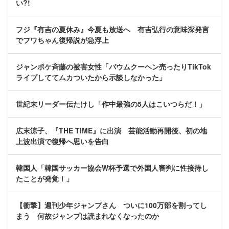
い?!
フジ『有吉の夏休み』今夏も放送へ 有吉弘行の意味深発言
でフワちゃん復帰説が急浮上
ジャンポケ斉藤の被害女性「バウムクーヘン売ったりTikTok
ライブしててムカついたから示談しなかった」
世紀末リーダー伝たけし「作中最強の5人はこいつらだ！」
広末涼子、『THE TIME』に出演 芸能活動再開後、初の地
上波出演で復帰へ思いを告白
韓国人「韓国サッカー協会W杯予選で外国人審判に性接待し
たことが発覚！」
【衝撃】週刊少年ジャンプさん ついに100万部を割ってし
まう 何故ジャンプは読まれなくなったのか