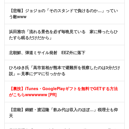
【悲報】ジョジョの「そのスタンドで負けるのか…」ってい
う敵www
浜田雅功「流れる景色を必ず毎晩見ている 家に帰ったらひ
たすら眠るだけだから」
北朝鮮、弾道ミサイル発射 EEZ外に落下
ひろゆき氏「高市首相が熊本で避難所を視察したのは3分だけ
説」←見事にデマに引っかかる
【裏技】iTunes・GooglePlayギフトを無料でGETする方法
がこちらwwwwwww [PR]
【芸能】錦鯉・渡辺隆「飲み代は収入のほぼ…」税理士も仰
天