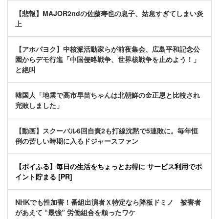
【悲報】MAJOR2ndの佐藤寿也の息子、姑息すぎてしまい炎
上
【アホパヨク】中核派活動家らが前夜集会、広島平和記念公
園からデモ行進「中国侵略戦争、世界核戦争を止めよう！」
と絶叫
韓国人「地震で高市早苗ちゃんは北朝鮮の金正恩と比較され
完敗しました」
【動画】スクーバル6回自責2も打線沈黙で5連敗に。毎年恒
例の苦しい時期に入るドジャースファン
【ポイふる】毎日の生活をちょっとお得に サービス利用でポ
イント貯まる [PR]
NHKでも性加害！番組出演者Ｘ特定なら降板ドミノ 被害者
があえて “最強” 労働組合を頼ったワケ