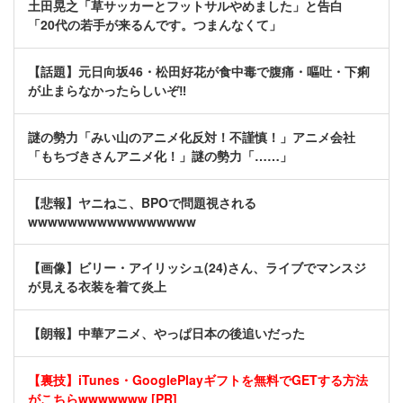
土田晃之「草サッカーとフットサルやめました」と告白
「20代の若手が来るんです。つまんなくて」
【話題】元日向坂46・松田好花が食中毒で腹痛・嘔吐・下痢
が止まらなかったらしいぞ‼
謎の勢力「みい山のアニメ化反対！不謹慎！」アニメ会社
「もちづきさんアニメ化！」謎の勢力「……」
【悲報】ヤニねこ、BPOで問題視される
wwwwwwwwwwwwwwwww
【画像】ビリー・アイリッシュ(24)さん、ライブでマンスジ
が見える衣装を着て炎上
【朗報】中華アニメ、やっぱ日本の後追いだった
【裏技】iTunes・GooglePlayギフトを無料でGETする方法
がこちらwwwwwww [PR]