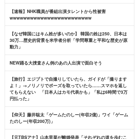
【速報】NHK職員が番組出演タレントから性被害
wwwwwwwwwwwwwwwwwwwwwwww
【なぜ韓国にはキム姓が多いのか】 韓国の姓は250、日本は
30万…歴史的背景を米学者分析「学問尊重と平和な歴史が原
動力」
NEW踊る大捜査さん例のあの人出演で面白そう
【旅行】エジプトで自撮りしていたら、ガイドが「撮ります
よ！」→ノリノリでポーズを取っていたら……スマホを返し
てもらえない 「日本人はカモ代表かも」「私は6時間で3万
円払った」
【仰天】藤井聡太「ゲームたのしー(年収2億)」ワイ「ゲーム
たのしー(年収200万)」
【元TBSアナ】山本里菜が離婚発表「それぞれの道を歩むこ