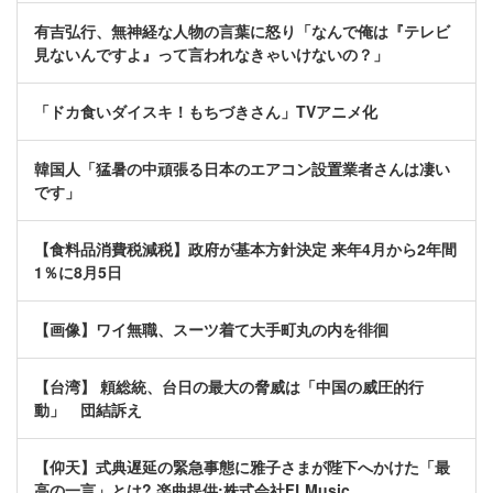
有吉弘行、無神経な人物の言葉に怒り「なんで俺は『テレビ
見ないんですよ』って言われなきゃいけないの？」
「ドカ食いダイスキ！もちづきさん」TVアニメ化
韓国人「猛暑の中頑張る日本のエアコン設置業者さんは凄い
です」
【食料品消費税減税】政府が基本方針決定 来年4月から2年間
1％に8月5日
【画像】ワイ無職、スーツ着て大手町丸の内を徘徊
【台湾】 頼総統、台日の最大の脅威は「中国の威圧的行
動」 団結訴え
【仰天】式典遅延の緊急事態に雅子さまが陛下へかけた「最
高の一言」とは? 楽曲提供:株式会社FLMusic