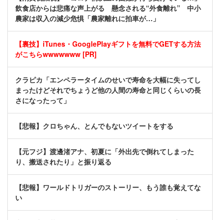
飲食店からは悲痛な声上がる 懸念される“外食離れ” 中小
農家は収入の減少危惧「農家離れに拍車が…」
【裏技】iTunes・GooglePlayギフトを無料でGETする方法
がこちらwwwwwww [PR]
クラピカ「エンペラータイムのせいで寿命を大幅に失ってし
まったけどそれでちょうど他の人間の寿命と同じくらいの長
さになったって」
【悲報】クロちゃん、とんでもないツイートをする
【元フジ】渡邊渚アナ、初夏に「外出先で倒れてしまった
り、搬送されたり」と振り返る
【悲報】ワールドトリガーのストーリー、もう誰も覚えてな
い